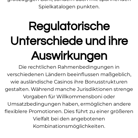
Spielkatalogen punkten.
Regulatorische
Unterschiede und ihre
Auswirkungen
Die rechtlichen Rahmenbedingungen in
verschiedenen Ländern beeinflussen maßgeblich,
wie ausländische Casinos ihre Bonusstrukturen
gestalten. Während manche Jurisdiktionen strenge
Vorgaben für Willkommensboni oder
Umsatzbedingungen haben, ermöglichen andere
flexiblere Promotionen. Dies führt zu einer größeren
Vielfalt bei den angebotenen
Kombinationsmöglichkeiten.