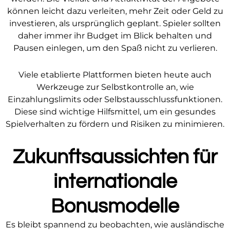
können leicht dazu verleiten, mehr Zeit oder Geld zu
investieren, als ursprünglich geplant. Spieler sollten
daher immer ihr Budget im Blick behalten und
Pausen einlegen, um den Spaß nicht zu verlieren.
Viele etablierte Plattformen bieten heute auch
Werkzeuge zur Selbstkontrolle an, wie
Einzahlungslimits oder Selbstausschlussfunktionen.
Diese sind wichtige Hilfsmittel, um ein gesundes
Spielverhalten zu fördern und Risiken zu minimieren.
Zukunftsaussichten für
internationale
Bonusmodelle
Es bleibt spannend zu beobachten, wie ausländische