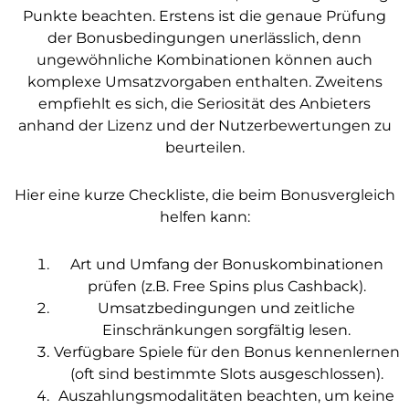
Punkte beachten. Erstens ist die genaue Prüfung
der Bonusbedingungen unerlässlich, denn
ungewöhnliche Kombinationen können auch
komplexe Umsatzvorgaben enthalten. Zweitens
empfiehlt es sich, die Seriosität des Anbieters
anhand der Lizenz und der Nutzerbewertungen zu
beurteilen.
Hier eine kurze Checkliste, die beim Bonusvergleich
helfen kann:
Art und Umfang der Bonuskombinationen
prüfen (z.B. Free Spins plus Cashback).
Umsatzbedingungen und zeitliche
Einschränkungen sorgfältig lesen.
Verfügbare Spiele für den Bonus kennenlernen
(oft sind bestimmte Slots ausgeschlossen).
Auszahlungsmodalitäten beachten, um keine