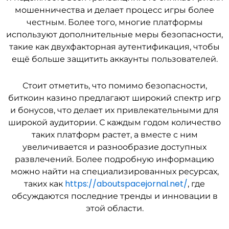
мошенничества и делает процесс игры более
честным. Более того, многие платформы
используют дополнительные меры безопасности,
такие как двухфакторная аутентификация, чтобы
ещё больше защитить аккаунты пользователей.
Стоит отметить, что помимо безопасности,
биткоин казино предлагают широкий спектр игр
и бонусов, что делает их привлекательными для
широкой аудитории. С каждым годом количество
таких платформ растет, а вместе с ним
увеличивается и разнообразие доступных
развлечений. Более подробную информацию
можно найти на специализированных ресурсах,
https://aboutspacejornal.net/
таких как
, где
обсуждаются последние тренды и инновации в
этой области.