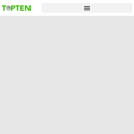
Skip
to
content